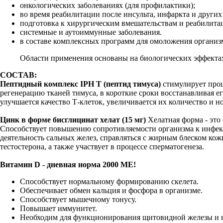
онкологических заболеваниях (для профилактики);
во время реабилитации после инсульта, инфаркта и други
подготовка к хирургическим вмешательствам и реабилитац
системные и аутоиммунные заболевания.
в составе комплексных программ для омоложения организ
Области применения основаны на биологических эффектах
СОСТАВ:
Пептидный комплекс IPH T (пептид тимуса)
стимулирует проц
регенерацию тканей тимуса, в короткие сроки восстанавливая е
улучшается качество Т-клеток, увеличивается их количество и 
Цинк в форме бисглицинат хелат (15 мг)
Хелатная форма - это
Способствует повышению сопротивляемости организма к инфекц
деятельность сальных желез, справляться с жирным блеском кож
тестостерона, а также участвует в процессе сперматогенеза.
Витамин D - дневная норма 2000 МЕ!
Способствует нормальному формированию скелета.
Обеспечивает обмен кальция и фосфора в организме.
Способствует мышечному тонусу.
Повышает иммунитет.
Необходим для функционирования щитовидной железы и н