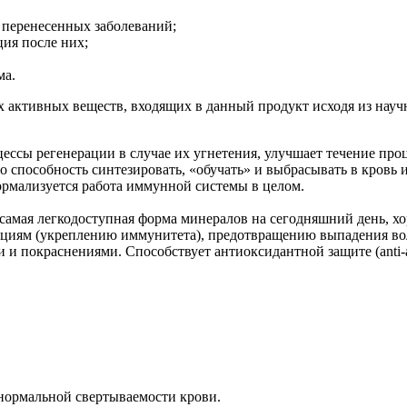
х перенесенных заболеваний;
ия после них;
ма.
 активных веществ, входящих в данный продукт исходя из науч
ессы регенерации в случае их угнетения, улучшает течение про
го способность синтезировать, «обучать» и выбрасывать в кров
нормализуется работа иммунной системы в целом.
 самая легкодоступная форма минералов на сегодняшний день, х
иям (укреплению иммунитета), предотвращению выпадения волос
и и покраснениями. Способствует антиоксидантной защите (аnti
ормальной свертываемости крови.